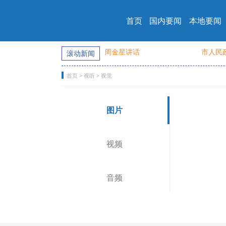
首页
国内要闻
本地要闻
委第十轮巡察 集中反馈会召开 周金星讲话
市人民政府
滚动新闻
首页
>
视听
>
视觉
图片
视频
音频