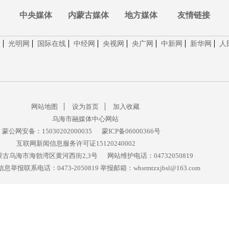
中央媒体
内蒙古媒体
地方媒体
友情链接
报
光明网
国际在线
中经网
央视网
央广网
中新网
新华网
人
网站地图
设为首页
加入收藏
乌海市融媒体中心网站
蒙公网安备：15030202000035
蒙ICP备06000366号
互联网新闻信息服务许可证15120240002
古乌海市海勃湾区黄河西街2,3号
网站维护电话：04732050819
举报联系电话：0473-2050819 举报邮箱：whsrmtzxjbsl@163.com