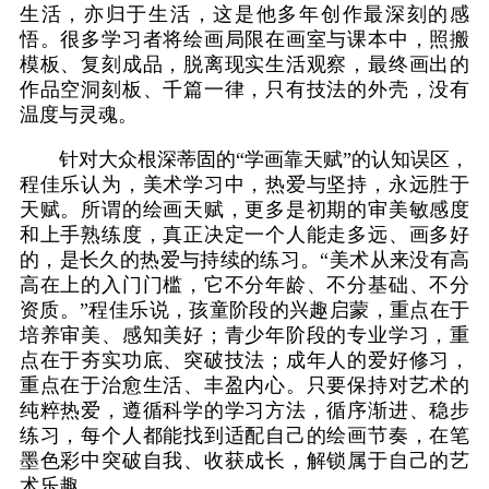
生活，亦归于生活，这是他多年创作最深刻的感
悟。很多学习者将绘画局限在画室与课本中，照搬
模板、复刻成品，脱离现实生活观察，最终画出的
作品空洞刻板、千篇一律，只有技法的外壳，没有
温度与灵魂。
针对大众根深蒂固的“学画靠天赋”的认知误区，
程佳乐认为，美术学习中，热爱与坚持，永远胜于
天赋。所谓的绘画天赋，更多是初期的审美敏感度
和上手熟练度，真正决定一个人能走多远、画多好
的，是长久的热爱与持续的练习。“美术从来没有高
高在上的入门门槛，它不分年龄、不分基础、不分
资质。”程佳乐说，孩童阶段的兴趣启蒙，重点在于
培养审美、感知美好；青少年阶段的专业学习，重
点在于夯实功底、突破技法；成年人的爱好修习，
重点在于治愈生活、丰盈内心。只要保持对艺术的
纯粹热爱，遵循科学的学习方法，循序渐进、稳步
练习，每个人都能找到适配自己的绘画节奏，在笔
墨色彩中突破自我、收获成长，解锁属于自己的艺
术乐趣。