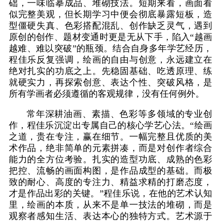
础，一味临摹成品、堆砌技法。短期来看，画面看
似完整美观，但长期学习中便会彻底暴露短板，造
型僵硬失真、色彩搭配混乱、创作缺乏灵气，遇到
原创的创作、题材变通时更是无从下手，陷入“越画
越难、难以突破”的瓶颈。结合自身多年学艺经历，
程佳乐反复强调，绘画的自由与创意，永远建立在
绝对扎实的功底之上。先稳固基础、吃透原理、练
就硬实力，再探索创意、表达个性、突破风格，是
所有学画者必须遵循的客观规律，没有任何例外。
常年深耕油画、素描、色彩等多领域的专业创
作，程佳乐沉淀出专属自己的核心学艺心法。“绘画
之道，贵在专注，赢在细节。一幅完整且优质的美
术作品，绝非简单的元素拼凑，而是对创作者综合
能力的全方位考验。扎实的造型功底、成熟的色彩
把控、流畅的画面构图，是作品成型的基础。而极
致的耐心、高度的专注力、精益求精的打磨态度，
才是作品出彩的关键。”程佳乐说，在他的艺术认知
里，绘画的本质，从来不是单一技法的堆砌，而是
观察者感知生活、表达本心的独特方式。艺术源于