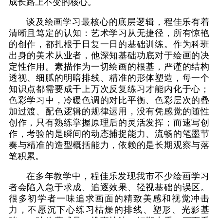
成长路上不变的核心。
谈及绘画学习最核心的底层逻辑，程佳乐有着
清晰且笃定的认知：艺术学习从无捷径，所有惊艳
的创作，都扎根于日复一日的基础训练。作为科班
出身的美术从业者，他深知基础功底对于绘画的决
定性作用。素描作为一切绘画的根基，严谨的结构
透视、细腻的明暗排线、精准的形体塑造，每一个
知识点都需要成千上万次反复练习才能内化于心；
色彩学习中，冷暖色调的对比平衡、色彩层次的叠
加过渡、配色逻辑的规律运用，没有凭感觉的随性
创作，只有熟练掌握原理后的灵活发挥；而速写创
作，考验的是瞬间的动态捕捉能力、流畅的笔墨节
奏与精准的造型概括能力，依赖的是长期观察与落
笔积累。
在多年教学中，程佳乐发现我市不少绘画学习
者会陷入急于求成、追逐效果、轻视基础的误区。
很多初学者一味追求画面的精致美感和视觉冲击
力，不愿沉下心练习枯燥的排线、塑形、光影基