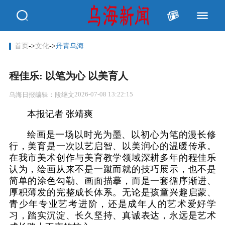
首页
->
文化
->
丹青乌海
程佳乐: 以笔为心 以美育人
2026-07-08 13:22:15
乌海日报
编辑：段继文
本报记者 张靖爽
绘画是一场以时光为墨、以初心为笔的漫长修
行，美育是一次以艺启智、以美润心的温暖传承。
在我市美术创作与美育教学领域深耕多年的程佳乐
认为，绘画从来不是一蹴而就的技巧展示，也不是
简单的涂色勾勒、画面描摹，而是一套循序渐进、
厚积薄发的完整成长体系。无论是孩童兴趣启蒙、
青少年专业艺考进阶，还是成年人的艺术爱好学
习，踏实沉淀、长久坚持、真诚表达，永远是艺术