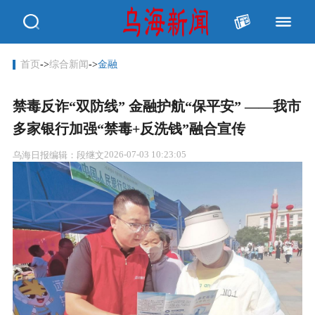
首页
->
综合新闻
->
金融
禁毒反诈“双防线” 金融护航“保平安” ——我市
多家银行加强“禁毒+反洗钱”融合宣传
2026-07-03 10:23:05
乌海日报
编辑：段继文