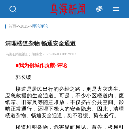
首页
->
2025
->
理论评论
清理楼道杂物 畅通安全通道
2026-06-03 09:29:07
乌海日报
编辑：段继文
■我为创城作贡献·评论
郭长缨
楼道是居民出行的必经之路，更是火灾逃生、
应急救援的生命通道。可是，不少小区楼道内，废
纸箱、旧家具等随意堆放，不仅挤占公共空间、影
响正常通行，还埋下极大的安全隐患。因此，清理
楼道杂物、畅通安全通道，刻不容缓、势在必行。
楼道堆积杂物，危害显而易见。首先，极易引