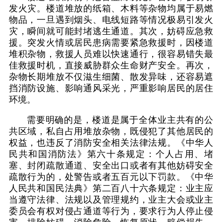
发火灾。楼道堆放的纸箱、木料等杂物均属于易燃
物品，一旦遇到烟头、电线短路等情况极易引发火
灾，瞬间就可能封堵逃生通道。其次，妨碍应急救
援。突发火情或居民患病需要紧急救援时，因楼道
堆积杂物，救援人员难以快速通行，很容易错失最
佳救援时机，直接威胁群众生命财产安全。再次，
杂物长期堆放不仅滋生细菌、散发异味，还容易遮
挡消防设施、影响通风采光，严重影响居民的居住
环境。
需要明确的是，楼道是属于全体业主共有的公
共区域，私自占用堆放杂物，既侵犯了其他居民的
权益，也违反了消防安全相关法律法规。《中华人
民共和国消防法》第六十条规定：个人占用、堵
塞、封闭疏散通道、安全出口或者有其他妨碍安全
疏散行为的，处警告或者五百元以下罚款。《中华
人民共和国民法典》第二百八十六条规定：业主应
当遵守法律、法规以及管理规约，业主大会或业主
委员会有权对侵占通道等行为，要求行为人停止侵