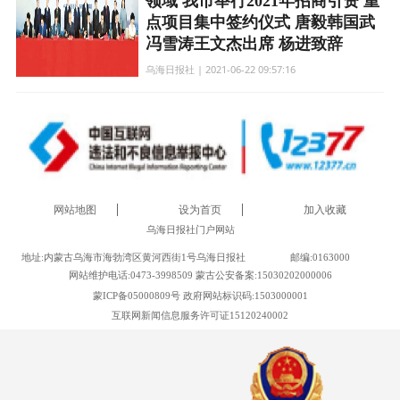
领域 我市举行2021年招商引资 重
点项目集中签约仪式 唐毅韩国武
冯雪涛王文杰出席 杨进致辞
乌海日报社 | 2021-06-22 09:57:16
网站地图
设为首页
加入收藏
乌海日报社门户网站
地址:内蒙古乌海市海勃湾区黄河西街1号乌海日报社
邮编:0163000
网站维护电话:0473-3998509 蒙古公安备案:15030202000006
蒙ICP备05000809号 政府网站标识码:1503000001
互联网新闻信息服务许可证15120240002