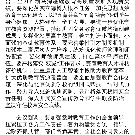
合，全力推动乌海基础教育高质量发展实现新突
破。要深化落实立德树人根本任务，加强思想政治
教育一体化建设，以“五育并举”“五育融合”促进学生
身心健康、人格健全、全面发展。要进一步优化学
前教育资源配置，持续巩固义务教育优质均衡创建
成果，多样化发展高中教育，着力打造小而精、小
而强的基础教育体系。要完善柔性引才制度机制，
加强本土高层次人才培养，统筹优化教师管理和师
资配置，强化师德师风建设，打造高水平师资队
伍。要严格落实“双减”工作要求，完善教育人才考核
评价机制，注重运用人工智能手段助力教育变革，
扩大优质教育资源覆盖面。要全面加强教育合作交
流，深化与北京优质学校的组团式帮扶、结对式协
作，努力导入更多优质资源。要严格落实校园安全
责任制，深入开展安全宣传教育和学生欺凌防治，
坚决守住校园安全底线。
会议强调，要加强党对教育工作的全面领导，
压紧压实各方工作责任，着力构建党委统一领导、
党政齐抓共管、部门各负其责、全社会协同发力的