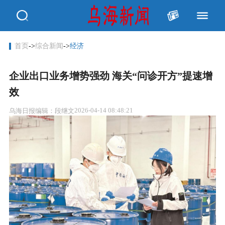
首页
->
综合新闻
->
经济
企业出口业务增势强劲 海关“问诊开方”提速增
效
2026-04-14 08:48:21
乌海日报
编辑：段继文