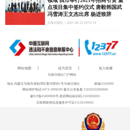
领域 我市举行2021年招商引资 重
点项目集中签约仪式 唐毅韩国武
冯雪涛王文杰出席 杨进致辞
乌海日报社 | 2021-06-22 09:57:16
网站地图
设为首页
加入收藏
乌海日报社门户网站
地址:内蒙古乌海市海勃湾区黄河西街1号乌海日报社
邮编:0163000
网站维护电话:0473-3998509 蒙古公安备案:15030202000006
蒙ICP备05000809号 政府网站标识码:1503000001
互联网新闻信息服务许可证15120240002