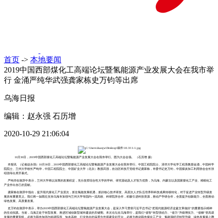
首页
->
本地要闻
2019中国西部煤化工高端论坛暨氢能源产业发展大会在我市举
行 金涌严纯华武强龚家栋史万钧等出席
乌海日报
编辑：赵永强 石历增
2020-10-29 21:06:04
10月30日，2019中国西部煤化工高端论坛暨氢能源产业发展大会在我市举行。图为大会会场。 （石历增 摄）
本报讯 （记者赵永强）10月30日，2019中国西部煤化工高端论坛暨氢能源产业发展大会在我市举行。中国工程院院士、清华大学化学工程系教授金涌，中国科学
院院士、兰州大学校长严纯华，中国工程院院士、中国矿业大学（北京）教授武强，自治区科技厅党组书记龚家栋，市委书记史万钧，中国煤炭加工利用协会会长张
绍强等出席开幕式。
严纯华在致辞中表示，兰州大学将以深厚的发展积淀，充分发挥综合性大学的学科、研究基础及人才智力优势，为乌海、内蒙古以及国家煤化工产业、精细化工
产业作出自己的贡献。
龚家栋在致辞中指出，提升现代煤化工产业层次，抓住氢能发展机遇，抓好核心技术研发、高层次人才队伍培养和科技成果转移转化，对于促进产业转型升级发
展具有重要意义。我们将一如既往支持乌海市加强与兰州大学等国内一流高校、科研院所合作，积极引进科技资源，推动产学研合作，全面提升创新能力，全面推动
绿色发展、高质量发展。
史万钧在致辞中表示，举办2019中国西部煤化工高端论坛暨氢能源产业发展大会，是深入学习贯彻习近平总书记“把现代能源经济这篇文章做好”的重要指示精神
的生动实践。当前，乌海正处于转型发展、推进区域创新型城市建设的关键期。本次论坛在乌海举行，是我们“借智”转型强动力、“借力”升级增实力、“借梯”登高谋
发展的重要契机，必将为我市加强与科研院所、知名高校、行业协会的深度合作搭建良好平台，必将为推动我市煤化工产业、氢能源经济转型升级、绿色发展插上腾