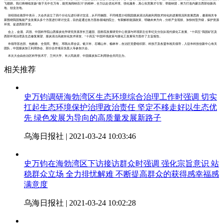
飞翅膀。我们将继续发扬“敢于无中生万有，能凭海阔纳百川”的精神，全力以赴优化环境、强化服务，真心实意聚才引智、举能纳贤，努力打造内蒙古西部创新高
地、创业洼地。
张绍强在致辞中表示，大会共设立了四个分论坛进行研讨交流，从不同侧面、不同维度介绍我国煤炭清洁高效利用技术转化的进展情况和发展思路，邀请相关专
家围绕我国氢能产业发展从多个方面进行研讨交流，目的是通过各方面各领域的院士、专家解析能源政策、明确未来方向，分析产业现状、加快转型升级，保护资源
环境、促进西部开发。
会上，金涌、武强、中国科学院山西煤炭化学研究所原所长王建国、国务院发展研究中心资源与环境部主任常纪文分别从现代煤化工发展、“十四五”我国矿区及
西部环境治理及生态修复展望、煤炭清洁高效转化技术研发、“十四五”中国环境政策与煤化工发展等方面作了主旨报告。
市领导苏忠胜、包晓春、全觉民、曹红、邓凯出席会议。银川市、石嘴山市、榆林市，自治区党委组织部、科技厅及各盟市相关领导，入驻市科技创新中心有关
团队，中国煤炭加工利用协会、部分合作项目负责人等参加大会。
本次大会由自治区科学技术厅、兰州大学、市人民政府、中国煤炭加工利用协会共同主办。
相关推荐
史万钧调研海勃湾区生态环境综合治理工作时强调 切实
扛起生态环境保护治理政治责任 坚定不移走好以生态优
先 绿色发展为导向的高质量发展新路子
乌海日报社 | 2021-03-24 10:03:46
史万钧在海勃湾区下访接访群众时强调 强化宗旨意识 站
稳群众立场 全力排忧解难 不断提高群众的获得感幸福感
满意度
乌海日报社 | 2021-03-24 10:02:28