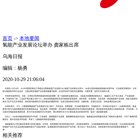
首页
->
本地要闻
氢能产业发展论坛举办 龚家栋出席
乌海日报
编辑：杨勇
2020-10-29 21:06:04
本报讯 10月30日，2019中国西部煤化工高端论坛暨氢能源产业发展大会·氢能产业发展论坛举办，300多位国内氢能源领域的专家学者、行业精英齐聚我市，分享
前沿氢能技术和行业动态，为推动我市氢能产业发展积极建言献策。自治区科技厅党组书记龚家栋，市委常委、副市长全觉民出席。
市领导在致辞时说，当前，全球经济形势和能源结构深刻调整，新一轮能源革命蓬勃兴起。乌海是全国重要的煤焦化工、氯碱化工生产加工基地，产业基础雄
厚，市场空间广阔，工业副产氢总量占全区75%，具有发展氢能源经济得天独厚的资源优势、成本优势、市场优势、后发优势，推动氢能源产业发展，既是乌海贯彻
落实习近平生态文明思想，推动现代能源经济示范区建设的重要举措，也是乌海加快经济转型、动能转换，实现生态优先、绿色发展的必由之路。
市领导表示，今天，大家围绕氢能源产业发展进行深入探讨、对话交流、智慧碰撞，为乌海把握新理念、对接新技术、寻求新合作提供了一次难得的契机。真诚
希望大家为乌海的氢能源经济发展把脉会诊、指点迷津、牵线搭桥，把乌海作为氢能源经济技术创新的实践基地，推动更多科研成果在乌海落地生根、开花结果，与
乌海共享氢能源发展新机遇，着力打造全国氢经济示范城市。我们将竭尽全力为大家创造良好的投资环境、提供一流的服务保障。
论坛上，8位来自氢能源领域的学术专家、行业精英，围绕氢能产业发展、氢能燃料电池技术改进、氢能储运体系构建等发表了精彩的主题演讲，分享了氢能利用
最前沿、最专业的技术和实践，带来了一场氢能利用的思想盛宴。
氢能被视为21世纪最具发展潜力的清洁能源。近年来，我市围绕打造转型发展示范区，坚持新发展理念，主动把握能源革命重大历史机遇，立足资源比较优势，
把氢能产业作为长远发展的战略性新兴产业稳步推进，促进能源经济结构优化和产业升级，努力走出一条生态优先、绿色发展为导向的高质量发展新路子。 （杨
勇）
相关推荐