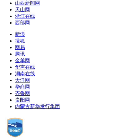
山西新闻网
天山网
浙江在线
西部网
新浪
搜狐
网易
腾讯
金羊网
华声在线
湖南在线
大洋网
华商网
齐鲁网
贵阳网
内蒙古新华发行集团